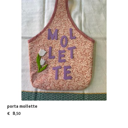
porta mollette
8
€
,50