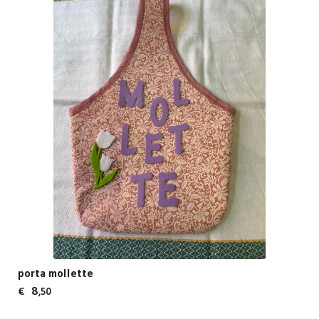
porta mollette
8
€
,50